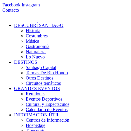
Ir
Facebook
Instagram
al
Contacto
contenido
DESCUBRÍ SANTIAGO
Historia
Costumbres
Música
Gastronomía
Naturaleza
Lo Nuevo
DESTINOS
Santiago Capital
Termas De Rio Hondo
Otros Destinos
Circuitos temáticos
GRANDES EVENTOS
Reuniones
Eventos Deportivos
Cultural y Espectáculos
Calendario de Eventos
INFORMACION ÚTIL
Centros de Información
Hospedaje
Transporte