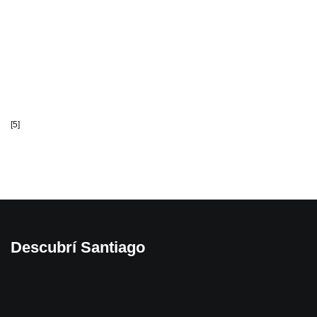
El corazón de su cultura
Visita el
mercado y descubre los sabores auténticos de
Santiago del Estero, un lugar lleno de tradición, creado en
1936. Allí encontraras un reflejo de la cultura santiagueña.
[5]
.
Descubrí Santiago