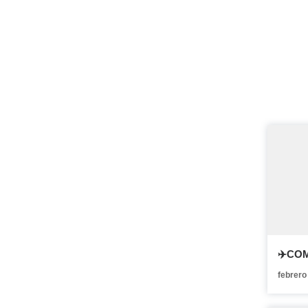
✈️CO
febrero