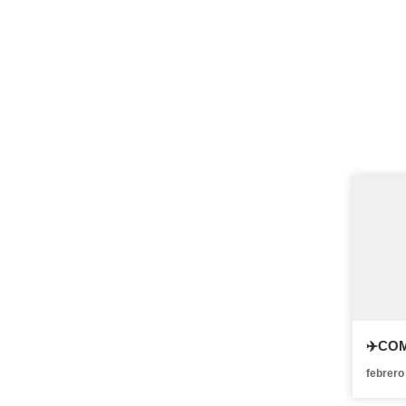
✈️CO
febrero