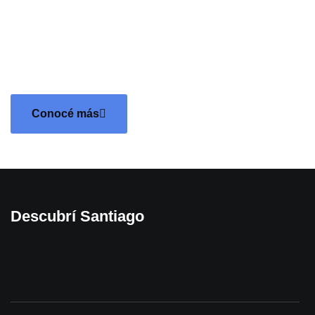
Disfruta del tradicional patio santiagueño del conocido
luthier. Encontraras buenas chacareras, canto, baile, mate,
comidas típicas, rodeado de un paisaje neto de monte
santiagueño y espíritu nativo.
Conocé más
Descubrí Santiago