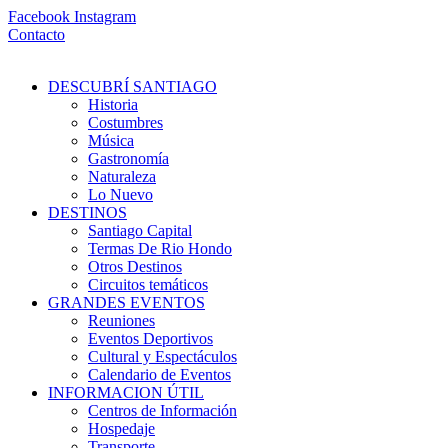
Ir
Facebook
Instagram
al
Contacto
contenido
DESCUBRÍ SANTIAGO
Historia
Costumbres
Música
Gastronomía
Naturaleza
Lo Nuevo
DESTINOS
Santiago Capital
Termas De Rio Hondo
Otros Destinos
Circuitos temáticos
GRANDES EVENTOS
Reuniones
Eventos Deportivos
Cultural y Espectáculos
Calendario de Eventos
INFORMACION ÚTIL
Centros de Información
Hospedaje
Transporte