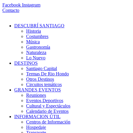
Ir
Facebook
Instagram
al
Contacto
contenido
DESCUBRÍ SANTIAGO
Historia
Costumbres
Música
Gastronomía
Naturaleza
Lo Nuevo
DESTINOS
Santiago Capital
Termas De Rio Hondo
Otros Destinos
Circuitos temáticos
GRANDES EVENTOS
Reuniones
Eventos Deportivos
Cultural y Espectáculos
Calendario de Eventos
INFORMACION ÚTIL
Centros de Información
Hospedaje
Transporte