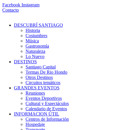
Ir
Facebook
Instagram
al
Contacto
contenido
DESCUBRÍ SANTIAGO
Historia
Costumbres
Música
Gastronomía
Naturaleza
Lo Nuevo
DESTINOS
Santiago Capital
Termas De Rio Hondo
Otros Destinos
Circuitos temáticos
GRANDES EVENTOS
Reuniones
Eventos Deportivos
Cultural y Espectáculos
Calendario de Eventos
INFORMACION ÚTIL
Centros de Información
Hospedaje
Transporte