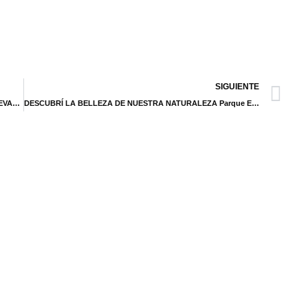
SIGUIENTE
EL MINISTERIO DE TURISMO Y DEPORTE DE LA NACIÓN EVALUÓ A INSTITUCIONES Y EMPRENDIMIENTOS PRIVADOS LOCALES
DESCUBRÍ LA BELLEZA DE NUESTRA NATURALEZA Parque Ecológico de Santiago del Estero – Reserva Nativa Urbana «Ashpa Kausay»