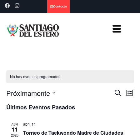
Contacto
No hay eventos programados.
Nave
Na
Próximamente
Buscar
Lista
Seleccionar
de
d
fecha.
Últimos Eventos Pasados
búsq
vi
abril 11
ABR
y
d
11
Torneo de Taekwondo Madre de Ciudades
2026
Ev
vista