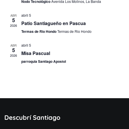
Nodo Tecnológico
Avenida Los Molinos, La Banda
de
abril 5
ABR
Even
5
Patio Santiagueño en Pascua
2026
Termas de Rio Hondo
Termas de Rio Hondo
abril 5
ABR
5
Misa Pascual
2026
parroquia Santiago Apostol
Descubrí Santiago