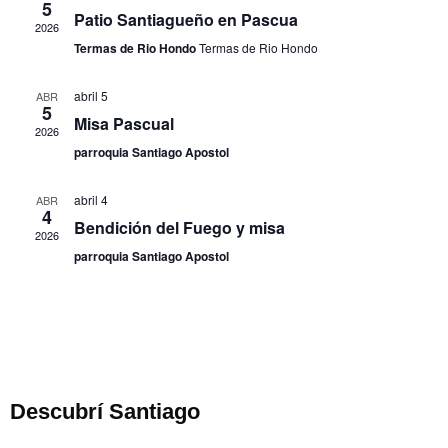
de
y
5
Patio Santiagueño en Pascua
2026
Ev
vista
Termas de Rio Hondo
Termas de Rio Hondo
de
abril 5
ABR
Even
5
Misa Pascual
2026
parroquia Santiago Apostol
abril 4
ABR
4
Bendición del Fuego y misa
2026
parroquia Santiago Apostol
Descubrí Santiago