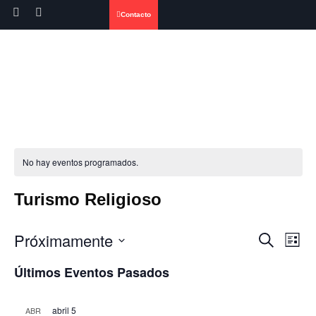
Contacto
No hay eventos programados.
Turismo Religioso
Nave
Próximamente
Na
Buscar
Lista
Seleccionar
de
de
fecha.
Últimos Eventos Pasados
búsq
vi
abril 5
ABR