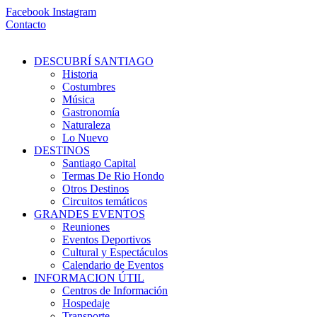
Ir
Facebook
Instagram
al
Contacto
contenido
DESCUBRÍ SANTIAGO
Historia
Costumbres
Música
Gastronomía
Naturaleza
Lo Nuevo
DESTINOS
Santiago Capital
Termas De Rio Hondo
Otros Destinos
Circuitos temáticos
GRANDES EVENTOS
Reuniones
Eventos Deportivos
Cultural y Espectáculos
Calendario de Eventos
INFORMACION ÚTIL
Centros de Información
Hospedaje
Transporte