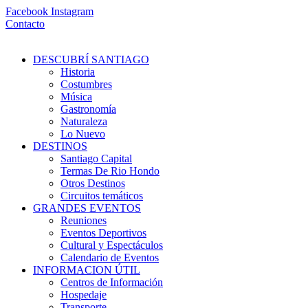
Ir
Facebook
Instagram
al
Contacto
contenido
DESCUBRÍ SANTIAGO
Historia
Costumbres
Música
Gastronomía
Naturaleza
Lo Nuevo
DESTINOS
Santiago Capital
Termas De Rio Hondo
Otros Destinos
Circuitos temáticos
GRANDES EVENTOS
Reuniones
Eventos Deportivos
Cultural y Espectáculos
Calendario de Eventos
INFORMACION ÚTIL
Centros de Información
Hospedaje
Transporte