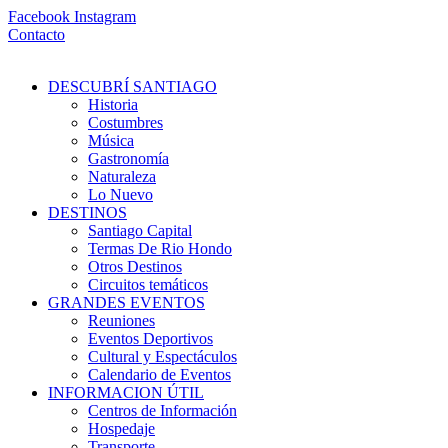
Ir
Facebook
Instagram
al
Contacto
contenido
DESCUBRÍ SANTIAGO
Historia
Costumbres
Música
Gastronomía
Naturaleza
Lo Nuevo
DESTINOS
Santiago Capital
Termas De Rio Hondo
Otros Destinos
Circuitos temáticos
GRANDES EVENTOS
Reuniones
Eventos Deportivos
Cultural y Espectáculos
Calendario de Eventos
INFORMACION ÚTIL
Centros de Información
Hospedaje
Transporte