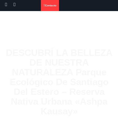
Contacto
DESCUBRÍ LA BELLEZA
DE NUESTRA
NATURALEZA Parque
Ecológico De Santiago
Del Estero – Reserva
Nativa Urbana «Ashpa
Kausay»