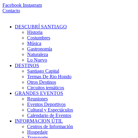
Ir
Facebook
Instagram
al
Contacto
contenido
DESCUBRÍ SANTIAGO
Historia
Costumbres
Música
Gastronomía
Naturaleza
Lo Nuevo
DESTINOS
Santiago Capital
Termas De Rio Hondo
Otros Destinos
Circuitos temáticos
GRANDES EVENTOS
Reuniones
Eventos Deportivos
Cultural y Espectáculos
Calendario de Eventos
INFORMACION ÚTIL
Centros de Información
Hospedaje
Transporte