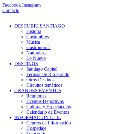
Ir
Facebook
Instagram
al
Contacto
contenido
DESCUBRÍ SANTIAGO
Historia
Costumbres
Música
Gastronomía
Naturaleza
Lo Nuevo
DESTINOS
Santiago Capital
Termas De Rio Hondo
Otros Destinos
Circuitos temáticos
GRANDES EVENTOS
Reuniones
Eventos Deportivos
Cultural y Espectáculos
Calendario de Eventos
INFORMACION ÚTIL
Centros de Información
Hospedaje
Transporte