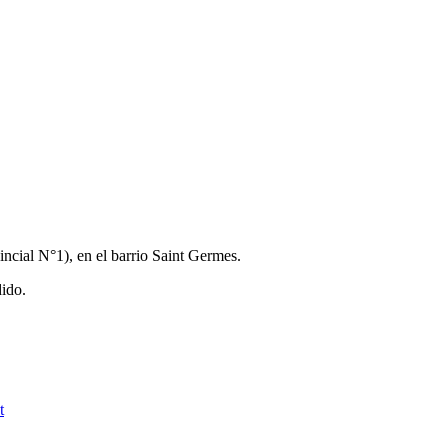
ncial N°1), en el barrio Saint Germes.
dido.
t