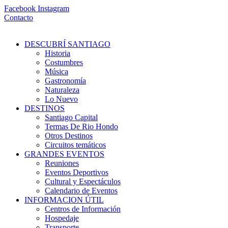
Ir
Facebook
Instagram
al
Contacto
contenido
DESCUBRÍ SANTIAGO
Historia
Costumbres
Música
Gastronomía
Naturaleza
Lo Nuevo
DESTINOS
Santiago Capital
Termas De Rio Hondo
Otros Destinos
Circuitos temáticos
GRANDES EVENTOS
Reuniones
Eventos Deportivos
Cultural y Espectáculos
Calendario de Eventos
INFORMACION ÚTIL
Centros de Información
Hospedaje
Transporte